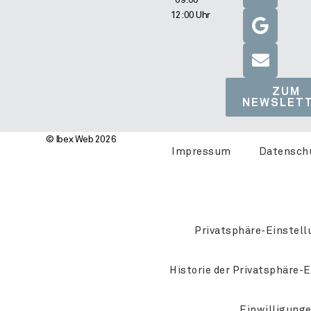
09:00 –
12:00 Uhr
ZUM
NEWSLET
© Ibex Web 2026
Impressum
Datensch
Privatsphäre-Einstell
Historie der Privatsphäre-
Einwilligung