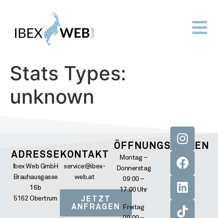
Stats Types:
unknown
ÖFFNUNGSZEITEN
ADRESSE
KONTAKT
Montag –
Ibex Web GmbH
service@ibex-
Donnerstag
Brauhausgasse
web.at
09:00 –
16b
17:00 Uhr
5162 Obertrum
JETZT
ANFRAGEN
Freitag