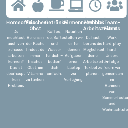
Homeoffice
Frisches
Getränke
Firmennotebook
Flexible
Team-
Obst
Arbeitszeiten
Events
Du
Kaffee,
Natürlich
möchtest
Bei uns in
Tee, Säfte
stellen wir
Du hast
Work
auch von
der Küche
und
dir für
bei uns die
hard, play
zuhause
findest du
Wasser
deinen
Möglichkeit,
hard.
arbeiten
immer
für dich –
Aufgaben
deine
Unsere
können?
frisches
bedien’
einen
Arbeitszeiten
Erfolge
Das ist
Obst, um
dich
Laptop
flexibel zu
feiern wir
überhaupt
Vitamine
einfach.
zur
planen.
gemeinsam
kein
zu tanken.
Verfügung.
im
Problem.
Rahmen
von
Sommerfeste
und
Weihnachtsfei