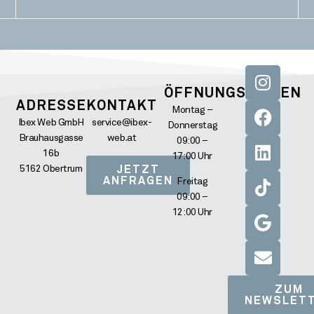
ÖFFNUNGSZEITEN
ADRESSE
KONTAKT
Montag –
Ibex Web GmbH
service@ibex-
Donnerstag
Brauhausgasse
web.at
09:00 –
16b
17:00 Uhr
5162 Obertrum
JETZT
ANFRAGEN
Freitag
09:00 –
12:00 Uhr
ZUM
NEWSLET