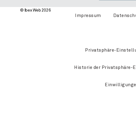
© Ibex Web 2026
Impressum
Datensch
Privatsphäre-Einstell
Historie der Privatsphäre-
Einwilligung