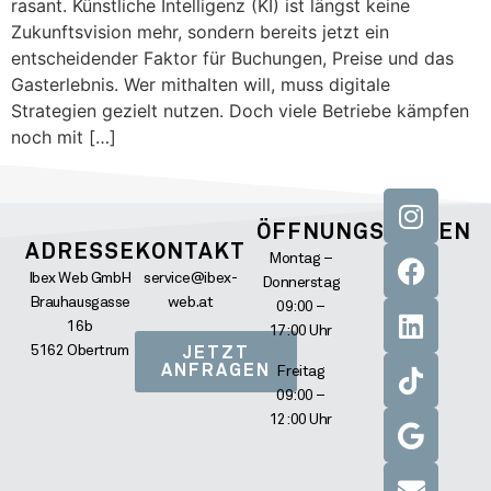
rasant. Künstliche Intelligenz (KI) ist längst keine
Zukunftsvision mehr, sondern bereits jetzt ein
entscheidender Faktor für Buchungen, Preise und das
Gasterlebnis. Wer mithalten will, muss digitale
Strategien gezielt nutzen. Doch viele Betriebe kämpfen
noch mit […]
ÖFFNUNGSZEITEN
ADRESSE
KONTAKT
Montag –
Ibex Web GmbH
service@ibex-
Donnerstag
Brauhausgasse
web.at
09:00 –
16b
17:00 Uhr
5162 Obertrum
JETZT
ANFRAGEN
Freitag
09:00 –
12:00 Uhr