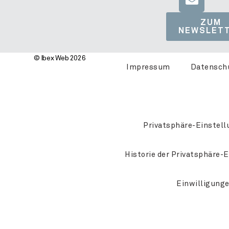
ZUM
NEWSLET
© Ibex Web 2026
Impressum
Datensch
Privatsphäre-Einstell
Historie der Privatsphäre-
Einwilligung